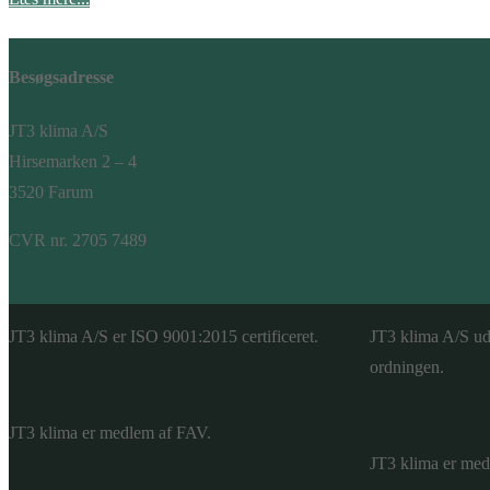
Besøgsadresse
JT3 klima A/S
Hirsemarken 2 – 4
3520 Farum
CVR nr. 2705 7489
JT3 klima A/S er ISO 9001:2015 certificeret.
JT3 klima A/S u
ordningen.
JT3 klima er medlem af FAV.
JT3 klima er me