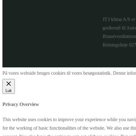
JT3 klima A/S er
godkendt til Aut
Brandventilatio
Retningslinje 027
På vores webside bruges cookies til vores besøgsstatistik. Denne inf
Luk
Privacy Overview
This website uses cookies to improve your experience while you naviga
for the working of basic functionalities of the website. We also use t