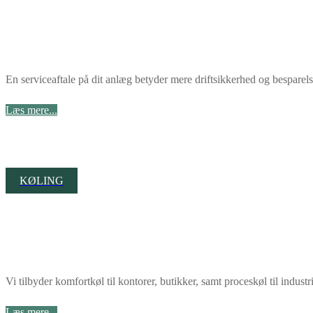
En serviceaftale på dit anlæg betyder mere driftsikkerhed og besparels
Læs mere...
KØLING
Vi tilbyder komfortkøl til kontorer, butikker, samt proceskøl til indust
Læs mere...