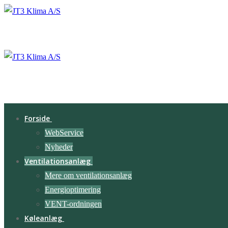
Spring
Menu
Luk
til
indhold
Forside
WebService
Nyheder
Ventilationsanlæg
Mere om ventilationsanlæg
Energioptimering
VENT-ordningen
Køleanlæg