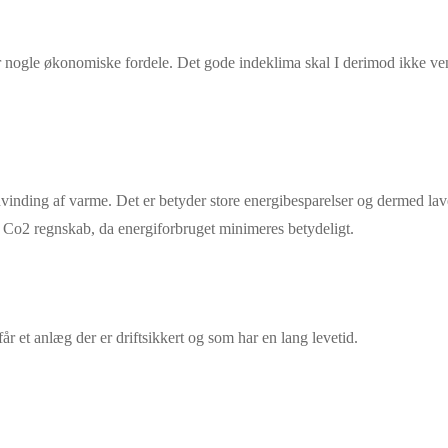
ver nogle økonomiske fordele. Det gode indeklima skal I derimod ikke ven
vinding af varme. Det er betyder store energibesparelser og dermed lav
e Co2 regnskab, da energiforbruget minimeres betydeligt.
r et anlæg der er driftsikkert og som har en lang levetid.