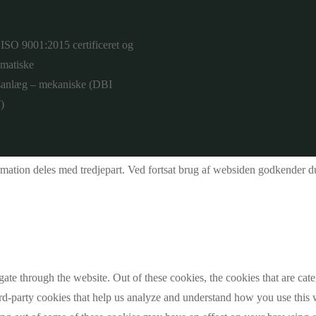
 ISO 9001:2015 certificeret og
omatiske
nsanlæg – mekaniske (DBI
)
ormation deles med tredjepart. Ved fortsat brug af websiden godkender 
te through the website. Out of these cookies, the cookies that are cate
hird-party cookies that help us analyze and understand how you use this