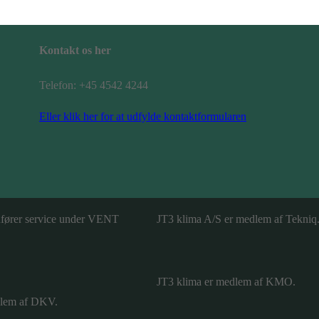
Kontakt os her
Telefon: +45 4542 4244
Eller klik her for at udfylde kontaktformularen
dfører service under VENT
JT3 klima A/S er medlem af Tekniq
JT3 klima er medlem af KMO.
dlem af DKV.