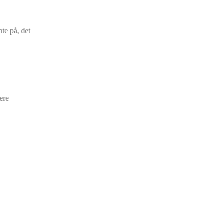
te på, det
ere